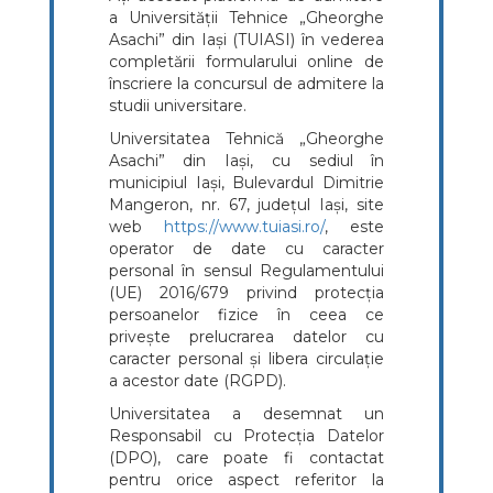
a Universității Tehnice „Gheorghe
Asachi” din Iași (TUIASI) în vederea
completării formularului online de
înscriere la concursul de admitere la
studii universitare.
Universitatea Tehnică „Gheorghe
Asachi” din Iași, cu sediul în
municipiul Iași, Bulevardul Dimitrie
Mangeron, nr. 67, județul Iași, site
web
https://www.tuiasi.ro/
, este
operator de date cu caracter
personal în sensul Regulamentului
(UE) 2016/679 privind protecția
persoanelor fizice în ceea ce
privește prelucrarea datelor cu
caracter personal și libera circulație
a acestor date (RGPD).
Universitatea a desemnat un
Responsabil cu Protecția Datelor
(DPO), care poate fi contactat
pentru orice aspect referitor la