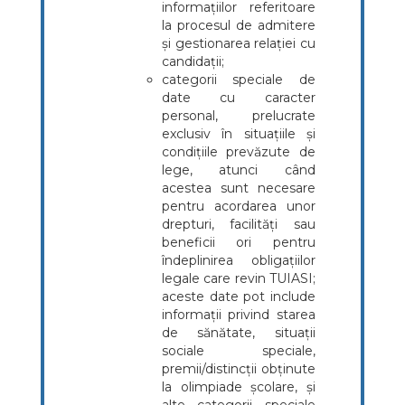
informațiilor referitoare
la procesul de admitere
și gestionarea relației cu
candidații;
categorii speciale de
date cu caracter
personal, prelucrate
exclusiv în situațiile și
condițiile prevăzute de
lege, atunci când
acestea sunt necesare
pentru acordarea unor
drepturi, facilități sau
beneficii ori pentru
îndeplinirea obligațiilor
legale care revin TUIASI;
aceste date pot include
informații privind starea
de sănătate, situații
sociale speciale,
premii/distincții obținute
la olimpiade școlare, și