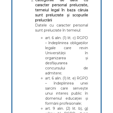
Categoriile de date cu
caracter personal prelucrate,
temeiul legal în baza căruia
sunt prelucrate și scopurile
prelucrării
Datele cu caracter personal
sunt prelucrate în temeiul:
art. 6 alin. (1) lit. c) RGPD
– îndeplinirea obligațiilor
legale care revin
Universității în
organizarea și
desfășurarea
concursului de
admitere;
art. 6 alin. (1) lit. e) RGPD
– îndeplinirea unei
sarcini care servește
unui interes public în
domeniul educației și
formării profesionale;
art. 9 alin. (2) lit. b), g)