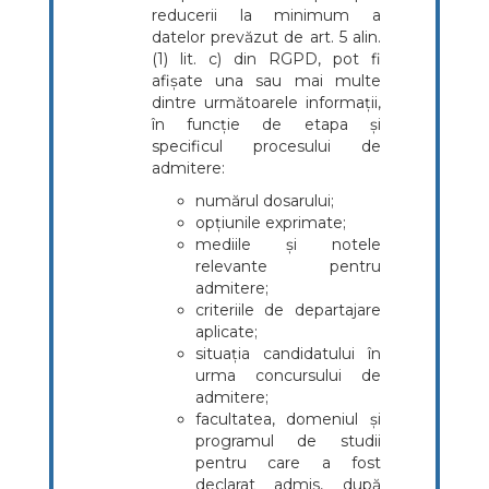
reducerii la minimum a
datelor prevăzut de art. 5 alin.
(1) lit. c) din RGPD, pot fi
afișate una sau mai multe
dintre următoarele informații,
în funcție de etapa și
specificul procesului de
admitere:
numărul dosarului;
opțiunile exprimate;
mediile și notele
relevante pentru
admitere;
criteriile de departajare
aplicate;
situația candidatului în
urma concursului de
admitere;
facultatea, domeniul și
programul de studii
pentru care a fost
declarat admis, după