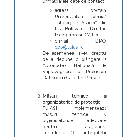
următoarele date de contact:
adresa poștală:
Universitatea Tehnică
„Gheorghe Asachi” din
Iași, Bulevardul Dimitrie
Mangeron nr. 67, Iași;
e-mail DPO:
dpo@tuiasi.ro
.
De asemenea, aveți dreptul
de a depune o plângere la
Autoritatea Națională de
Supraveghere a Prelucrării
Datelor cu Caracter Personal.
Măsuri tehnice și
organizatorice de protecție
TUIASI implementează
măsuri tehnice și
organizatorice adecvate
pentru asigurarea
confidențialității, integrității,