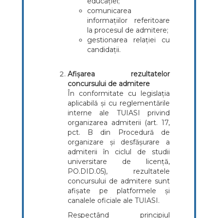
educației;
comunicarea
informațiilor referitoare
la procesul de admitere;
gestionarea relației cu
candidații.
Afișarea rezultatelor
concursului de admitere
În conformitate cu legislația
aplicabilă și cu reglementările
interne ale TUIASI privind
organizarea admiterii (art. 17,
pct. B din Procedură de
organizare și desfășurare a
admiterii în ciclul de studii
universitare de licență,
PO.DID.05), rezultatele
concursului de admitere sunt
afișate pe platformele și
canalele oficiale ale TUIASI.
Respectând principiul