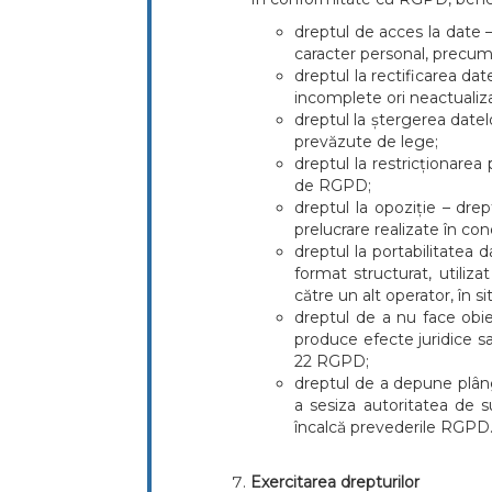
dreptul de acces la date 
caracter personal, precum ș
dreptul la rectificarea da
incomplete ori neactualiz
dreptul la ștergerea datelor
prevăzute de lege;
dreptul la restricționarea 
de RGPD;
dreptul la opoziție – dre
prelucrare realizate în co
dreptul la portabilitatea 
format structurat, utiliz
către un alt operator, în s
dreptul de a nu face obie
produce efecte juridice sa
22 RGPD;
dreptul de a depune plâng
a sesiza autoritatea de 
încalcă prevederile RGPD
Exercitarea drepturilor