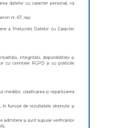
area datelor cu caracter personal, vă
on nr. 67, Iași;
e a Prelucrării Datelor cu Caracter
ții, integrității, disponibilității și
ate cu cerințele RGPD și cu politicile
 mediilor, clasificarea și repartizarea
 în funcție de rezultatele obținute și
e admitere și sunt supuse verificărilor
lă.