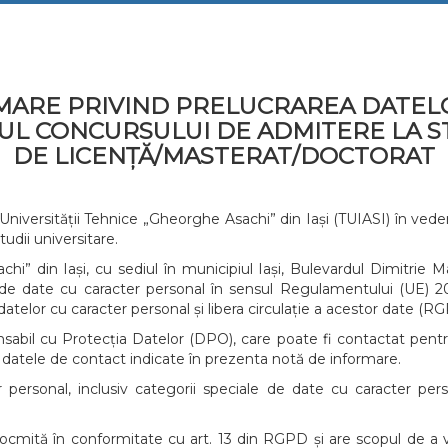
MARE PRIVIND PRELUCRAREA DATEL
UL CONCURSULUI DE ADMITERE LA ST
DE LICENȚĂ/MASTERAT/DOCTORAT
niversității Tehnice „Gheorghe Asachi” din Iași (TUIASI) în vede
tudii universitare.
i” din Iași, cu sediul în municipiul Iași, Bulevardul Dimitrie Ma
 de date cu caracter personal în sensul Regulamentului (UE) 20
datelor cu caracter personal și libera circulație a acestor date (R
bil cu Protecția Datelor (DPO), care poate fi contactat pentru 
d datele de contact indicate în prezenta notă de informare.
personal, inclusiv categorii speciale de date cu caracter person
cmită în conformitate cu art. 13 din RGPD și are scopul de a v