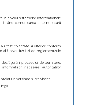
ute la nivelul sistemelor informaționale
tunci când comunicarea este necesară
 au fost colectate și ulterior conform
c al Universității și de reglementările
 desfășurării procesului de admitere,
informațiilor necesare autorităților
elor universitare și arhivistice.
legii.