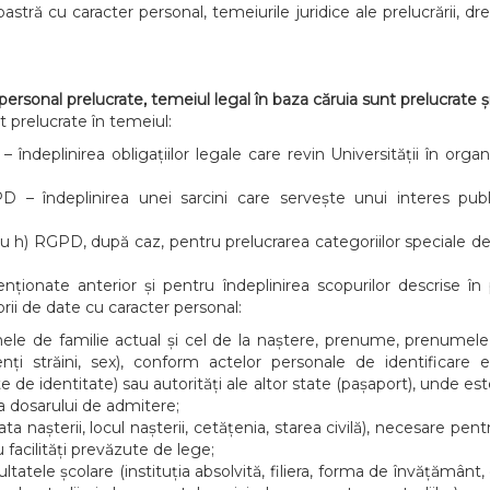
ră cu caracter personal, temeiurile juridice ale prelucrării, drep
ersonal prelucrate, temeiul legal în baza căruia sunt prelucrate și
 prelucrate în temeiul:
PD – îndeplinirea obligațiilor legale care revin Universității în or
RGPD – îndeplinirea unei sarcini care servește unui interes pub
) și/sau h) RGPD, după caz, pentru prelucrarea categoriilor speciale 
.
enționate anterior și pentru îndeplinirea scopurilor descrise 
ii de date cu caracter personal:
mele de familie actual și cel de la naștere, prenume, prenumel
enți străini, sex), conform actelor personale de identificare 
te de identitate) sau autorități ale altor state (pașaport), unde e
a dosarului de admitere;
ta nașterii, locul nașterii, cetățenia, starea civilă), necesare pentr
u facilități prevăzute de lege;
ultatele școlare (instituția absolvită, filiera, forma de învățământ, d