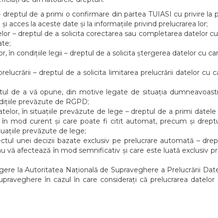
– dreptul de a primi o confirmare din partea TUIASI cu privire l
i acces la aceste date și la informațiile privind prelucrarea lor;
telor – dreptul de a solicita corectarea sau completarea datelor c
ate;
, în condițiile legii – dreptul de a solicita ștergerea datelor cu cara
prelucrării – dreptul de a solicita limitarea prelucrării datelor cu
ptul de a vă opune, din motive legate de situația dumneavoastr
ndițiile prevăzute de RGPD;
datelor, în situațiile prevăzute de lege – dreptul de a primi datele
at în mod curent și care poate fi citit automat, precum și drept
ituațiile prevăzute de lege;
ctul unei decizii bazate exclusiv pe prelucrare automată – drept
u vă afectează în mod semnificativ și care este luată exclusiv pri
ere la Autoritatea Națională de Supraveghere a Prelucrării Date
supraveghere în cazul în care considerați că prelucrarea datelo
.