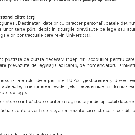
rsonal către terți
secțiunea „Destinatarii datelor cu caracter personal”, datele dețin
 unor terțe părți decât în situațiile prevăzute de lege sau a
egale ori contractuale care revin Universității.
t păstrate pe durata necesară îndeplinirii scopurilor pentru care
re prevăzute de legislația aplicabilă, de nomenclatorul arhivisti
personal are rolul de a permite TUIASI gestionarea și dovedirea
le aplicabile, menținerea evidențelor academice și furnizarea 
zute de lege.
mitere sunt păstrate conform regimului juridic aplicabil document
rare, datele vor fi șterse, anonimizate sau distruse în condițiile 
iciați de următoarele drepturi: