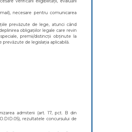
e verificării eligibilității, evaluării
-mail), necesare pentru comunicarea
dițiile prevăzute de lege, atunci când
plinirea obligațiilor legale care revin
peciale, premii/distincții obținute la
e prevăzute de legislația aplicabilă.
izarea admiterii (art. 17, pct. B din
PO.DID.05), rezultatele concursului de