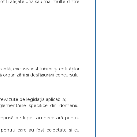
pot fi afișate una sau mai multe dintre
lă, exclusiv instituțiilor și entităților
 organizării și desfășurării concursului
revăzute de legislația aplicabilă;
eglementările specifice din domeniul
e impusă de lege sau necesară pentru
 pentru care au fost colectate și cu