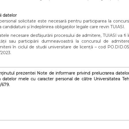
ii datelor
personal solicitate este necesară pentru participarea la concursul
a candidaturii și îndeplinirea obligațiilor legale care revin TUIASI.
atele necesare desfășurării procesului de admitere, TUIASI va fi în 
bilității sau participării dumneavoastră la concursul de admi
iterii în ciclul de studii universitare de licență – cod PO.DID.05
/2023.
nținutul prezentei Note de informare privind prelucrarea datelor
rea datelor mele cu caracter personal de către Universitatea Teh
/679.