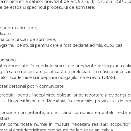
la minimum a datelor prevăzut de art. 5 alin. (1) lit. c) din RGPD, 
ie de etapa și specificul procesului de admitere:
te pentru admitere;
licate;
rma concursului de admitere;
ogramul de studii pentru care a fost declarat admis, după caz.
 personal
omunicate, în condițiile și limitele prevăzute de legislația aplicabi
gală sau o necesitate justificată de prelucrare, în măsura necesară
lor academice și îndeplinirii obligațiilor care revin TUIASI.
acter personal pot fi comunicate:
ercetării, pentru îndeplinirea obligațiilor de raportare și evidență p
c al Universităților din România, în condițiile prevăzute de r
ituții publice competente, atunci când comunicarea datelor est
stora.
unt comunicate numai în măsura necesară realizării scopurilor
te și confidențialitate prevăzute de legislația aplicabilă.