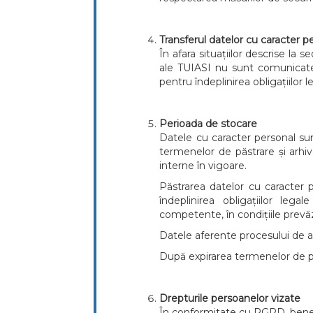
Transferul datelor cu caracter pe
În afara situațiilor descrise la 
ale TUIASI nu sunt comunicate
pentru îndeplinirea obligațiilor l
Perioada de stocare
Datele cu caracter personal sun
termenelor de păstrare și arhiva
interne în vigoare.
Păstrarea datelor cu caracter 
îndeplinirea obligațiilor lega
competente, în condițiile prevă
Datele aferente procesului de ad
După expirarea termenelor de păst
Drepturile persoanelor vizate
În conformitate cu RGPD, benef