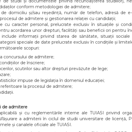
 de studii și documentele privind recunoașterea studiilor), necesar
candidaților conform metodologiei de admitere;
de domiciliu și/sau reședință, număr de telefon, adresă de e
a procesul de admitere și gestionarea relației cu candidații;
e cu caracter personal, prelucrate exclusiv în situațiile și con
ru acordarea unor drepturi, facilități sau beneficii ori pentru înde
nclude informații privind starea de sănătate, situații sociale s
ategorii speciale de date prelucrate exclusiv în condițiile și limitel
rmătoarele scopuri:
ea concursului de admitere;
a condițiilor de înscriere;
ucerilor, scutirilor sau altor drepturi prevăzute de lege;
azare;
tatisticilor impuse de legislația în domeniul educației;
referitoare la procesul de admitere;
didații.
ui de admitere
plicabilă și cu reglementările interne ale TUIASI privind organ
ășurare a admiterii în ciclul de studii universitare de licență, 
mele și canalele oficiale ale TUIASI.