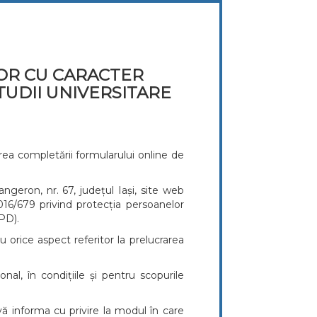
OR CU CARACTER
UDII UNIVERSITARE
rea completării formularului online de
ngeron, nr. 67, județul Iași, site web
16/679 privind protecția persoanelor
GPD).
orice aspect referitor la prelucrarea
al, în condițiile și pentru scopurile
ă informa cu privire la modul în care