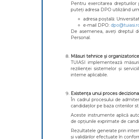
Pentru exercitarea drepturilor
puteți adresa DPO utilizând ur
adresa poștală: Universita
e-mail DPO:
dpo@tuiasi.r
De asemenea, aveți dreptul de
Personal.
Măsuri tehnice și organizatoric
TUIASI implementează măsuri teh
rezilienței sistemelor și servi
interne aplicabile.
Existența unui proces decizion
În cadrul procesului de admitere
candidaților pe baza criteriilor 
Aceste instrumente aplică autom
de opțiunile exprimate de candi
Rezultatele generate prin interm
și validărilor efectuate în conf