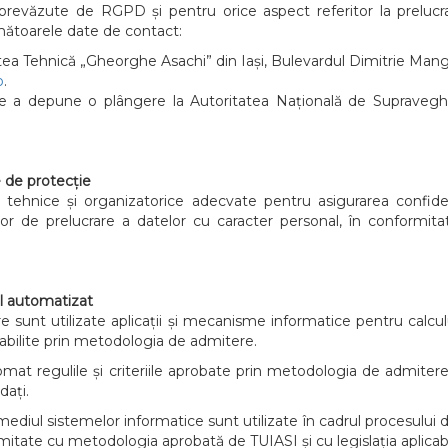
 prevăzute de RGPD și pentru orice aspect referitor la prelucr
mătoarele date de contact:
tea Tehnică „Gheorghe Asachi” din Iași, Bulevardul Dimitrie Manger
o
.
 a depune o plângere la Autoritatea Națională de Supravegher
e de protecție
nice și organizatorice adecvate pentru asigurarea confidențialită
ciilor de prelucrare a datelor cu caracter personal, în conformit
al automatizat
 sunt utilizate aplicații și mecanisme informatice pentru calculul
stabilite prin metodologia de admitere.
at regulile și criteriile aprobate prin metodologia de admitere,
dați.
ediul sistemelor informatice sunt utilizate în cadrul procesului d
ormitate cu metodologia aprobată de TUIASI și cu legislația aplicabi