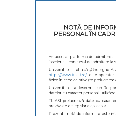
NOTĂ DE INFOR
PERSONAL ÎN CADR
Ați accesat platforma de admitere a U
înscriere la concursul de admitere la s
Universitatea Tehnică „Gheorghe Asach
https://www.tuiasi.ro/
, este operator
fizice în ceea ce privește prelucrarea 
Universitatea a desemnat un Responsa
datelor cu caracter personal, utilizân
TUIASI prelucrează date cu caracter 
prevăzute de legislația aplicabilă.
Prezenta notă de informare este înto