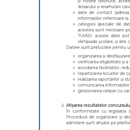
și notele obținute, actele
dosarului și ierarhizării 
date de contact (adresa 
informațiilor referitoare l
categorii speciale de dat
acestea sunt necesare pent
TUIASI; aceste date pot i
olimpiade școlare, și alte c
Datele sunt prelucrate pentru u
organizarea și desfășurar
verificarea eligibilității și 
acordarea facilităților, red
repartizarea locurilor de c
realizarea raportărilor și s
comunicarea informațiilor 
gestionarea relației cu can
Afișarea rezultatelor concursul
În conformitate cu legislația a
Procedură de organizare și desf
admitere sunt afișate pe platfor