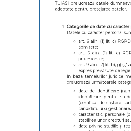
TUIASI prelucrează datele dumneavoast
adoptate pentru protejarea datelor.
Categoriile de date cu caracter p
Datele cu caracter personal sunt
art. 6 alin. (1) lit. c) RG
admitere;
art. 6 alin. (1) lit. e) 
profesionale;
art. 9 alin. (2) lit. b), g
expres prevăzute de lege
În baza temeiurilor juridice m
prelucrează următoarele categor
date de identificare (nu
identificare pentru stud
(certificat de naștere, car
candidatului și gestionare
caracteristici personale (da
stabilirea unor drepturi sa
date privind studiile și rez