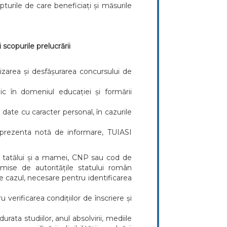
turile de care beneficiați și măsurile
 scopurile prelucrării
ganizarea și desfășurarea concursului de
lic în domeniul educației și formării
de date cu caracter personal, în cazurile
în prezenta notă de informare, TUIASI
e tatălui și a mamei, CNP sau cod de
emise de autoritățile statului român
ste cazul, necesare pentru identificarea
u verificarea condițiilor de înscriere și
urata studiilor, anul absolvirii, mediile