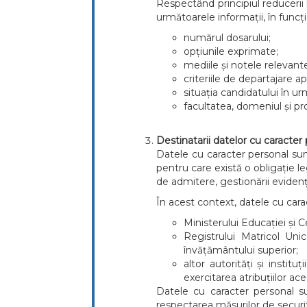
Respectând principiul reducerii 
următoarele informații, în funcț
numărul dosarului;
opțiunile exprimate;
mediile și notele relevan
criteriile de departajare ap
situația candidatului în u
facultatea, domeniul și pr
Destinatarii datelor cu caracter
Datele cu caracter personal sunt c
pentru care există o obligație le
de admitere, gestionării evidențe
În acest context, datele cu car
Ministerului Educației și C
Registrului Matricol Uni
învățământului superior;
altor autorități și inst
exercitarea atribuțiilor ace
Datele cu caracter personal s
respectarea măsurilor de securita