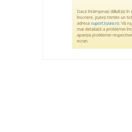
Dacă întâmpinați dificultăți î
înscriere, puteți trimite un ti
adresa
suport.tuiasi.ro
. Vă r
mai detailată a problemei înt
apariția problemei respective. 
ecran.